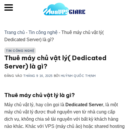
Bỏ
qua
nội
dung
Trang chủ
-
Tin công nghệ
-
Thuê máy chủ vật lý(
Dedicated Server) là gì?
TIN CÔNG NGHỆ
Thuê máy chủ vật lý( Dedicated
Server) là gì?
ĐĂNG VÀO
THÁNG 9 16, 2025
BỞI
HUỲNH QUỐC THỊNH
Thuê máy chủ vật lý là gì?
Máy chủ vật lý, hay còn gọi là
Dedicated Server
, là một
máy chủ vật lý được thuê nguyên vẹn từ nhà cung cấp
dịch vụ, không chia sẻ tài nguyên với bất kỳ khách hàng
nào khác. Khác với VPS (máy chủ ảo) hoặc shared hosting