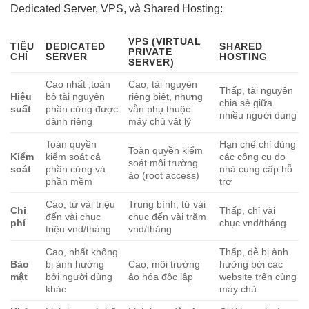
Dedicated Server, VPS, và Shared Hosting:
VPS (VIRTUAL
TIÊU
DEDICATED
SHARED
PRIVATE
CHÍ
SERVER
HOSTING
SERVER)
Cao nhất ,toàn
Cao, tài nguyên
Thấp, tài nguyên
Hiệu
bộ tài nguyên
riêng biệt, nhưng
chia sẻ giữa
suất
phần cứng được
vẫn phụ thuộc
nhiều người dùng
dành riêng
máy chủ vật lý
Toàn quyền
Hạn chế chỉ dùng
Toàn quyền kiểm
Kiểm
kiểm soát cả
các công cụ do
soát môi trường
soát
phần cứng và
nhà cung cấp hỗ
ảo (root access)
phần mềm
trợ
Cao, từ vài triệu
Trung bình, từ vài
Chi
Thấp, chỉ vài
đến vài chục
chục đến vài trăm
phí
chục vnd/tháng
triệu vnd/tháng
vnd/tháng
Cao, nhất không
Thấp, dễ bị ảnh
Bảo
bị ảnh hưởng
Cao, môi trường
hưởng bởi các
mật
bởi người dùng
ảo hóa độc lập
website trên cùng
khác
máy chủ