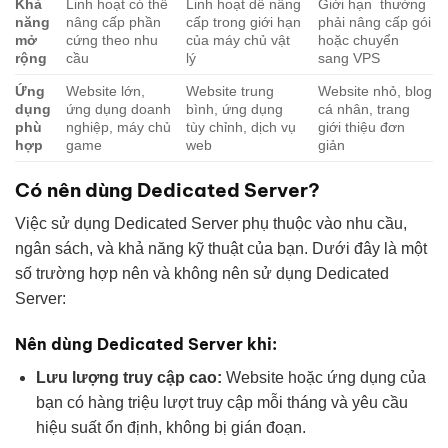
Khả
Linh hoạt có thể
Linh hoạt dễ nâng
Giới hạn thường
năng
nâng cấp phần
cấp trong giới hạn
phải nâng cấp gói
mở
cứng theo nhu
của máy chủ vật
hoặc chuyển
rộng
cầu
lý
sang VPS
Ứng
Website lớn,
Website trung
Website nhỏ, blog
dụng
ứng dụng doanh
bình, ứng dụng
cá nhân, trang
phù
nghiệp, máy chủ
tùy chỉnh, dịch vụ
giới thiệu đơn
hợp
game
web
giản
Có nên dùng Dedicated Server?
Việc sử dụng Dedicated Server phụ thuộc vào nhu cầu,
ngân sách, và khả năng kỹ thuật của bạn. Dưới đây là một
số trường hợp nên và không nên sử dụng Dedicated
Server:
Nên dùng Dedicated Server khi:
Lưu lượng truy cập cao:
Website hoặc ứng dụng của
bạn có hàng triệu lượt truy cập mỗi tháng và yêu cầu
hiệu suất ổn định, không bị gián đoạn.